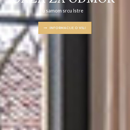
u
s
a
m
o
m
s
r
c
u
I
s
t
r
e
INFORMACIJE O VILI